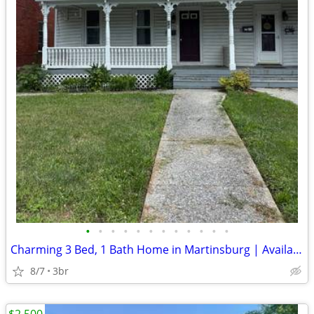
•
•
•
•
•
•
•
•
•
•
•
•
Charming 3 Bed, 1 Bath Home in Martinsburg | Available 08/06/2026 | $1
8/7
3br