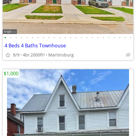
•
•
•
•
•
•
•
•
•
•
•
•
•
•
•
•
•
•
•
•
•
•
•
•
4 Beds 4 Baths Townhouse
8/9
4br
2000ft
Martinsburg
2
$1,000