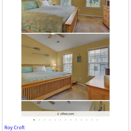
•
•
•
•
•
•
•
•
•
•
•
•
•
Roy Croft