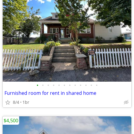
•
•
•
•
•
•
•
•
•
•
•
•
Furnished room for rent in shared home
8/4
1br
$4,500