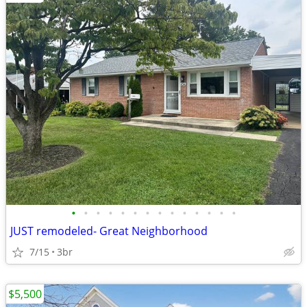
•
•
•
•
•
•
•
•
•
•
•
•
•
•
JUST remodeled- Great Neighborhood
7/15
3br
$5,500