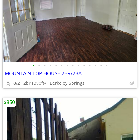
•
•
•
•
•
•
•
•
•
•
•
•
•
•
MOUNTAIN TOP HOUSE 2BR/2BA
8/2
2br
1390ft
Berkeley Springs
2
$850