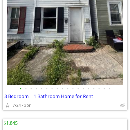
•
•
•
•
•
•
•
•
•
•
•
•
•
•
•
•
•
•
3 Bedroom | 1 Bathroom Home for Rent
7/24
3br
$1,845