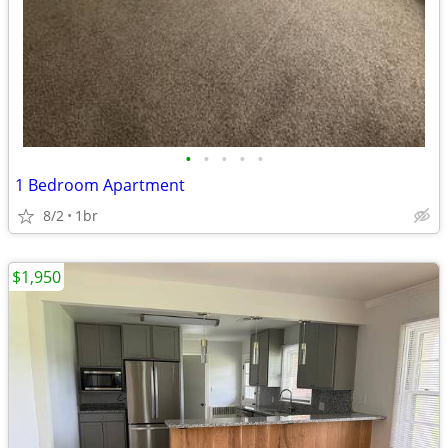
•
•
•
•
•
1 Bedroom Apartment
8/2
1br
$1,950