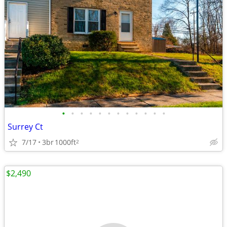
•
•
•
•
•
•
•
•
•
•
•
•
Surrey Ct
7/17
3br
1000ft
2
$2,490