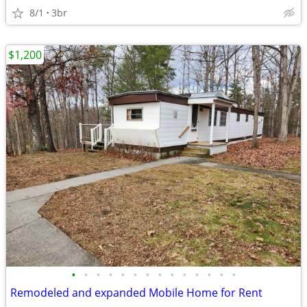
8/1
3br
$1,200
•
•
•
•
•
•
•
•
•
•
•
•
•
•
Remodeled and expanded Mobile Home for Rent