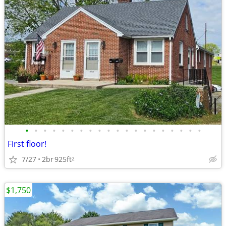
•
•
•
•
•
•
•
•
•
•
•
•
•
•
•
•
•
•
•
•
First floor!
7/27
2br
925ft
2
$1,750