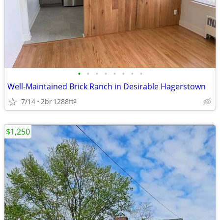
•
•
•
•
•
•
•
•
Well-Maintained Brick Ranch in Desirable Hagerstown
7/14
2br
1288ft
2
$1,250