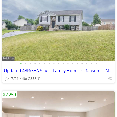
•
•
•
•
•
•
•
•
•
•
•
•
•
•
•
•
•
Updated 4BR/3BA Single-Family Home in Ranson — Move-In Ready
7/21
4br
2358ft
2
$2,250