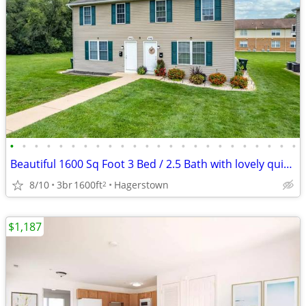
•
•
•
•
•
•
•
•
•
•
•
•
•
•
•
•
•
•
•
•
•
•
•
•
Beautiful 1600 Sq Foot 3 Bed / 2.5 Bath with lovely quiet surroundings
8/10
3br
1600ft
Hagerstown
2
$1,187