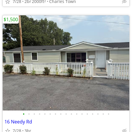
7/28
2br
2000ft
Charles Town
2
$1,500
•
•
•
•
•
•
•
•
•
•
•
•
•
•
•
•
•
16 Needy Rd
7/28
3br