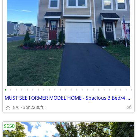
•
•
•
•
•
•
•
•
•
•
•
•
•
•
•
•
•
•
•
•
•
•
•
•
MUST SEE FORMER MODEL HOME - Spacious 3 Bed/4 Bath Townhouse in Inwood
8/6
3br
2280ft
2
$650