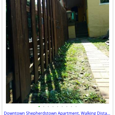
•
•
•
•
•
•
•
•
•
Downtown Shepherdstown Apartment, Walking Distance to Shepherd U.