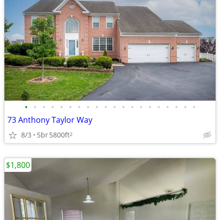
•
•
•
•
•
•
•
•
•
•
•
•
•
•
•
•
•
•
•
•
73 Anthony Taylor Way
8/3
5br
5800ft
2
$1,800