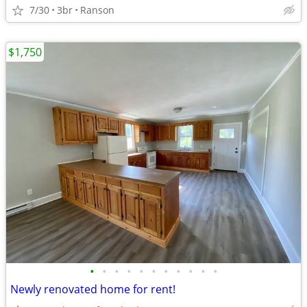
7/30
3br
Ranson
$1,750
•
•
•
•
•
•
•
•
•
•
•
Newly renovated home for rent!