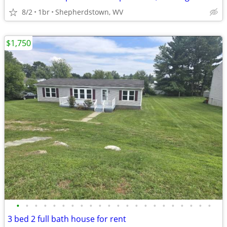
8/2
1br
Shepherdstown, WV
$1,750
•
•
•
•
•
•
•
•
•
•
•
•
•
•
•
•
•
•
•
•
•
•
3 bed 2 full bath house for rent