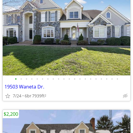
•
•
•
•
•
•
•
•
•
•
•
•
•
•
•
•
•
•
•
•
19503 Waneta Dr.
7/24
6br
7939ft
2
$2,200