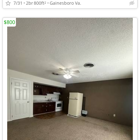
7/31
2br
800ft
Gainesboro Va.
2
$800