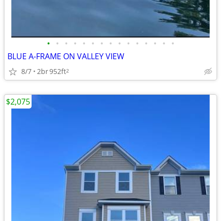
•
•
•
•
•
•
•
•
•
•
•
•
•
•
•
BLUE A-FRAME ON VALLEY VIEW
8/7
2br
952ft
2
$2,075