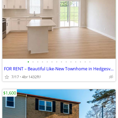
•
•
•
•
•
•
•
•
•
•
•
•
•
•
FOR RENT – Beautiful Like-New Townhome in Hedgesville, WV $2,250/month
7/17
4br
1432ft
2
$1,600