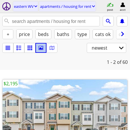
eastern WV
apartments / housing for rent
post
acct
+
price
beds
baths
type
cats ok
dogs
newest
1 - 2
of 60
$2,195