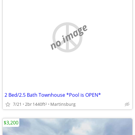
no image
2 Bed/2.5 Bath Townhouse *Pool is OPEN*
7/21
2br
1440ft
Martinsburg
2
$3,200