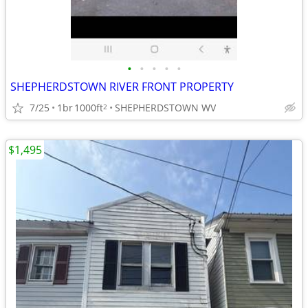
•
•
•
•
•
SHEPHERDSTOWN RIVER FRONT PROPERTY
7/25
1br
1000ft
SHEPHERDSTOWN WV
2
$1,495