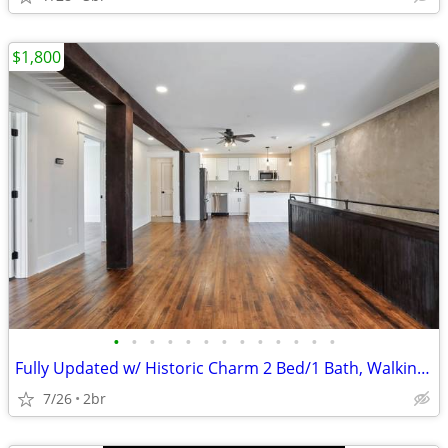
$1,800
•
•
•
•
•
•
•
•
•
•
•
•
•
Fully Updated w/ Historic Charm 2 Bed/1 Bath, Walking Distance to Coff
7/26
2br