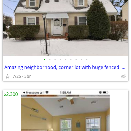
•
•
•
•
•
•
•
•
•
Amazing neighborhood, corner lot with huge fenced in back yard
7/25
3br
$2,300